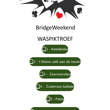
1 - Ketelbinkie
2 - 't Kleine café aan de haven
3 - Zeeroverslied
4 - Zuiderzee ballade
5 - Patsy