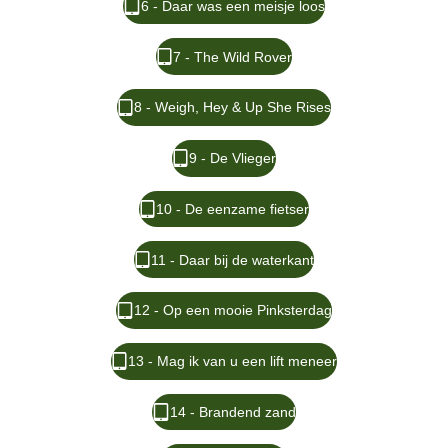
6 - Daar was een meisje loos
7 - The Wild Rover
8 - Weigh, Hey & Up She Rises
9 - De Vlieger
10 - De eenzame fietser
11 - Daar bij de waterkant
12 - Op een mooie Pinksterdag
13 - Mag ik van u een lift meneer
14 - Brandend zand