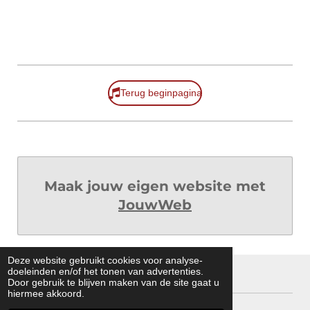
Terug beginpagina
Maak jouw eigen website met
JouwWeb
Deze website gebruikt cookies voor analyse-
doeleinden en/of het tonen van advertenties.
Thijs 05-2026
Door gebruik te blijven maken van de site gaat u
hiermee akkoord.
© 2021 BridgeclubWaspikTroef