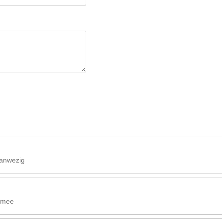
aanwezig
g mee